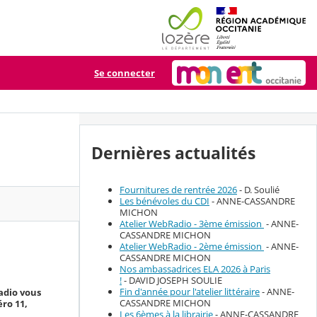
Se connecter
Dernières actualités
Fournitures de rentrée 2026
- D. Soulié
Les bénévoles du CDI
- ANNE-CASSANDRE
MICHON
Atelier WebRadio - 3ème émission
- ANNE-
CASSANDRE MICHON
Atelier WebRadio - 2ème émission
- ANNE-
CASSANDRE MICHON
Nos ambassadrices ELA 2026 à Paris
!
- DAVID JOSEPH SOULIE
Fin d'année pour l'atelier littéraire
- ANNE-
adio vous
CASSANDRE MICHON
ro 11,
Les 6èmes à la librairie
- ANNE-CASSANDRE