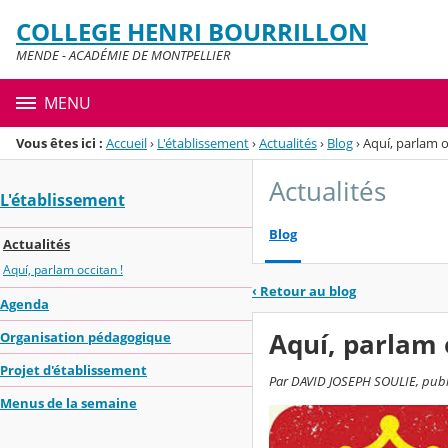
Panneau de gestion des cookies
COLLEGE HENRI BOURRILLON
Menu de la rubrique
Contenu
MENDE - ACADÉMIE DE MONTPELLIER
MENU
Vous êtes ici :
Accueil
›
L'établissement
›
Actualités
›
Blog
›
Aquí, parlam o
Actualités
L'établissement
Blog
Actualités
Aquí, parlam occitan !
‹
Retour au blog
Agenda
Aquí, parlam 
Organisation pédagogique
Projet d'établissement
Par DAVID JOSEPH SOULIE, publié
Menus de la semaine