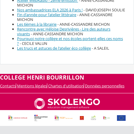
Atelier WebRadio - 2ème émission
- ANNE-CASSANDRE
MICHON
Nos ambassadrices ELA 2026 à Paris !
- DAVID JOSEPH SOULIE
Fin d'année pour l'atelier littéraire
- ANNE-CASSANDRE
MICHON
Les 6èmes à la librairie
- ANNE-CASSANDRE MICHON
Rencontre avec Héloïse Desrivières - Lire des auteurs
vivants
- ANNE-CASSANDRE MICHON
Pourquoi notre collège et nos écoles portent-elles ces noms
?
- CECILE VALUN
Les trucs et astuces de l'atelier éco collège
- A SALEIL
COLLEGE HENRI BOURRILLON
Contacts
Mentions légales
Chartes d'utilisation
Données personnelles