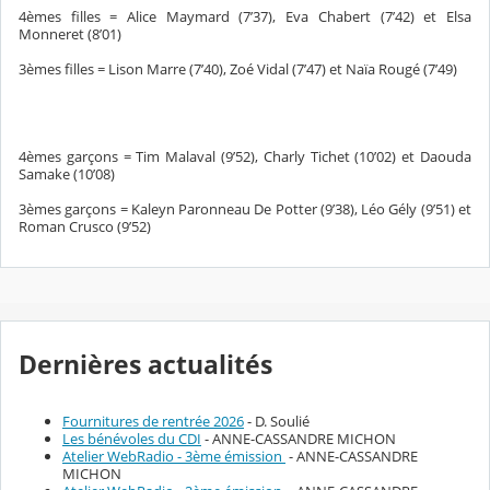
4èmes filles = Alice Maymard (7’37), Eva Chabert (7’42) et Elsa
Monneret (8’01)
3èmes filles = Lison Marre (7’40), Zoé Vidal (7’47) et Naïa Rougé (7’49)
4èmes garçons = Tim Malaval (9’52), Charly Tichet (10’02) et Daouda
Samake (10’08)
3èmes garçons = Kaleyn Paronneau De Potter (9’38), Léo Gély (9’51) et
Roman Crusco (9’52)
Dernières actualités
Fournitures de rentrée 2026
- D. Soulié
Les bénévoles du CDI
- ANNE-CASSANDRE MICHON
Atelier WebRadio - 3ème émission
- ANNE-CASSANDRE
MICHON