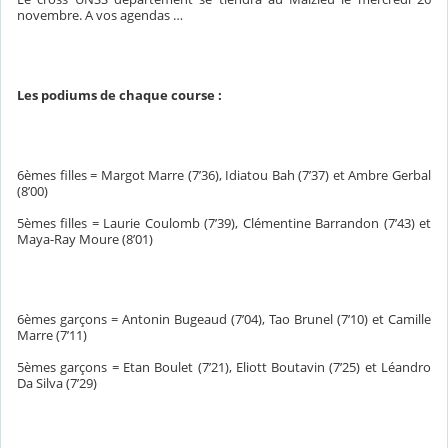
novembre. A vos agendas …
Les podiums de chaque course :
6èmes filles = Margot Marre (7’36), Idiatou Bah (7’37) et Ambre Gerbal
(8’00)
5èmes filles = Laurie Coulomb (7’39), Clémentine Barrandon (7’43) et
Maya-Ray Moure (8’01)
6èmes garçons = Antonin Bugeaud (7’04), Tao Brunel (7’10) et Camille
Marre (7’11)
5èmes garçons = Etan Boulet (7’21), Eliott Boutavin (7’25) et Léandro
Da Silva (7’29)