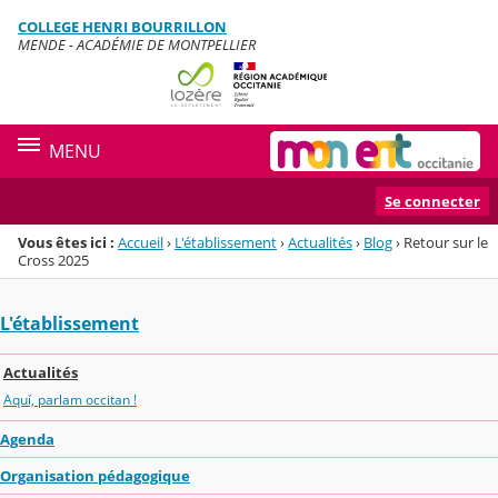
Panneau de gestion des cookies
COLLEGE HENRI BOURRILLON
Menu de la rubrique
Contenu
MENDE - ACADÉMIE DE MONTPELLIER
MENU
Se connecter
Vous êtes ici :
Accueil
›
L'établissement
›
Actualités
›
Blog
›
Retour sur le
Cross 2025
L'établissement
Actualités
Aquí, parlam occitan !
Agenda
Organisation pédagogique