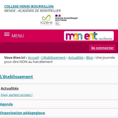
Panneau de gestion des cookies
COLLEGE HENRI BOURRILLON
Menu de la rubrique
Contenu
MENDE - ACADÉMIE DE MONTPELLIER
MENU
Se connecter
Vous êtes ici :
Accueil
›
L'établissement
›
Actualités
›
Blog
›
Une journée
pour dire NON au harcèlement
L'établissement
Actualités
Aquí, parlam occitan !
Agenda
Organisation pédagogique