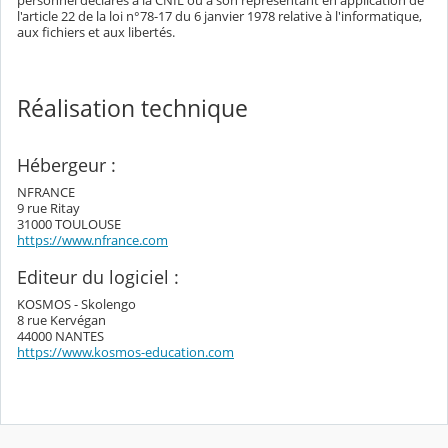
personnel déclarés à la CNIL ou à son représentant en application de
l'article 22 de la loi n°78-17 du 6 janvier 1978 relative à l'informatique,
aux fichiers et aux libertés.
Réalisation technique
Hébergeur :
NFRANCE
9 rue Ritay
31000 TOULOUSE
https://www.nfrance.com
Editeur du logiciel :
KOSMOS - Skolengo
8 rue Kervégan
44000 NANTES
https://www.kosmos-education.com