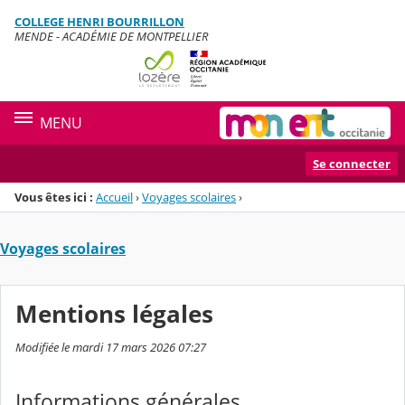
Panneau de gestion des cookies
COLLEGE HENRI BOURRILLON
Menu de la rubrique
Contenu
MENDE - ACADÉMIE DE MONTPELLIER
MENU
Se connecter
Vous êtes ici :
Accueil
›
Voyages scolaires
›
Voyages scolaires
Mentions légales
Modifiée le mardi 17 mars 2026 07:27
Informations générales