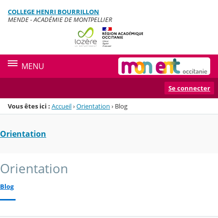
Panneau de gestion des cookies
COLLEGE HENRI BOURRILLON
Menu de la rubrique
Contenu
MENDE - ACADÉMIE DE MONTPELLIER
MENU
Se connecter
Vous êtes ici :
Accueil
›
Orientation
›
Blog
Orientation
Orientation
Blog